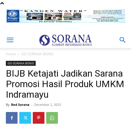
Home
GO-SORANA BISNIS
GO-SORANA BISNIS
BIJB Ketajati Jadikan Sarana
Promosi Hasil Produk UMKM
Indramayu
By
Red Sorana
-
December 2, 2023