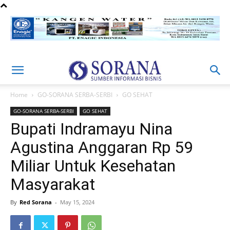
Home
GO-SORANA SERBA-SERBI
GO SEHAT
GO-SORANA SERBA-SERBI
GO SEHAT
Bupati Indramayu Nina
Agustina Anggaran Rp 59
Miliar Untuk Kesehatan
Masyarakat
By
Red Sorana
-
May 15, 2024