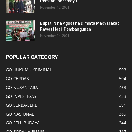
Pemkab Indramayu.
November 15, 2021
Bupati Nina Agustina Diminta Masyarakat
Rawat Hasil Pembangunan
November 14, 2021
POPULAR CATEGORY
GO HUKUM - KRIMINAL
593
GO CERDAS
504
GO NUSANTARA
463
GO INVESTIGASI
423
GO SERBA-SERBI
391
GO NASIONAL
389
GO SENI BUDAYA
344
GO-SORANA BISNIS
317