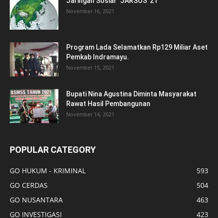
Jaringan Sosial ’’JARSOS”21
November 16, 2021
Program Lada Selamatkan Rp129 Miliar Aset
Pemkab Indramayu.
November 15, 2021
Bupati Nina Agustina Diminta Masyarakat
Rawat Hasil Pembangunan
November 14, 2021
POPULAR CATEGORY
GO HUKUM - KRIMINAL
593
GO CERDAS
504
GO NUSANTARA
463
GO INVESTIGASI
423