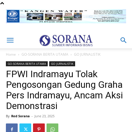
Home
GO-SORANA BERITA UTAMA
GO JURNALISTIK
GO-SORANA BERITA UTAMA
GO JURNALISTIK
FPWI Indramayu Tolak
Pengosongan Gedung Graha
Pers Indramayu, Ancam Aksi
Demonstrasi
By
Red Sorana
-
June 23, 2025