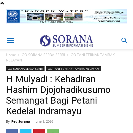
Home
GO-SORANA SERBA-SERBI
GO TANI TERNAK TAMBAK
NELAYAN
GO-SORANA SERBA-SERBI
GO TANI TERNAK TAMBAK NELAYAN
H Mulyadi : Kehadiran
Hashim Djojohadikusumo
Semangat Bagi Petani
Kedelai Indramayu
By
Red Sorana
-
June 9, 2026