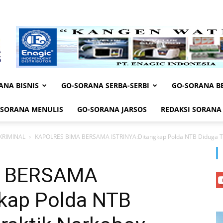
ANA BISNIS
GO-SORANA SERBA-SERBI
GO-SORANA BE
-SORANA MENULIS
GO-SORANA JARSOS
REDAKSI SORANA
KRIMINAL
KAPOLRES BIMA BERSAMA ISTRINYA:Ditangkap Polda NTB Diduga Terl
A BERSAMA
kap Polda NTB