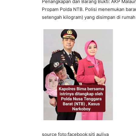
Penangkapan dan Barang Bukti: AKP Malaung
Propam Polda NTB. Polisi menemukan baran
setengah kilogram) yang disimpan di rumah
source foto:facebook:siti auliya