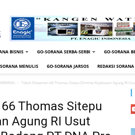
ANA BISNIS
GO-SORANA SERBA-SERBI
GO-SORANA BE
-SORANA MENULIS
GO-SORANA JARSOS
REDAKSI SORANA
KRIMINAL
Tokoh Eksponen 66 Thomas Sitepu Diminta Kejaksaan Agung RI Usut
 66 Thomas Sitepu
an Agung RI Usut