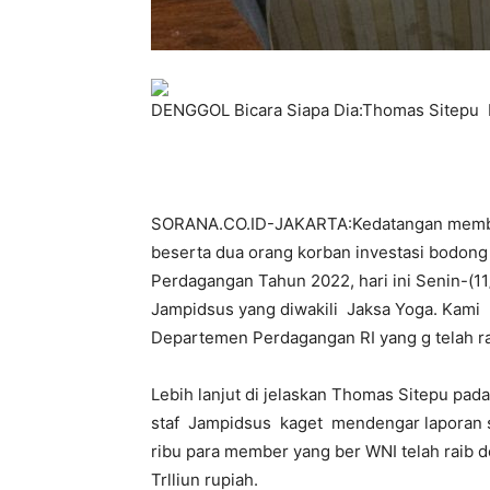
DENGGOL Bicara Siapa Dia:Thomas Sitepu D
SORANA.CO.ID-JAKARTA:Kedatangan membe
beserta dua orang korban investasi bodon
Perdagangan Tahun 2022, hari ini Senin-(1
Jampidsus yang diwakili Jaksa Yoga. Kami 
Departemen Perdagangan RI yang g telah rai
Lebih lanjut di jelaskan Thomas Sitepu pa
staf Jampidsus kaget mendengar laporan s
ribu para member yang ber WNI telah raib 
Trlliun rupiah.