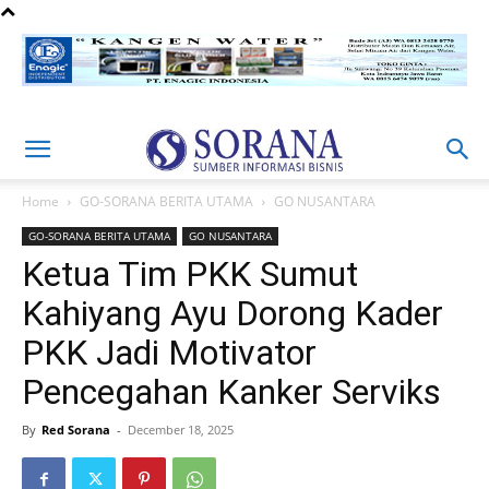
Home
GO-SORANA BERITA UTAMA
GO NUSANTARA
GO-SORANA BERITA UTAMA
GO NUSANTARA
Ketua Tim PKK Sumut
Kahiyang Ayu Dorong Kader
PKK Jadi Motivator
Pencegahan Kanker Serviks
By
Red Sorana
-
December 18, 2025