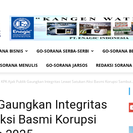
ANA BISNIS
GO-SORANA SERBA-SERBI
GO-SORANA BE
-SORANA MENULIS
GO-SORANA JARSOS
REDAKSI SORANA
KPK Ajak Publik Gaungkan Integritas Lewat Satukan Aksi Basmi Korupsi Sambut..
Gaungkan Integritas
ksi Basmi Korupsi