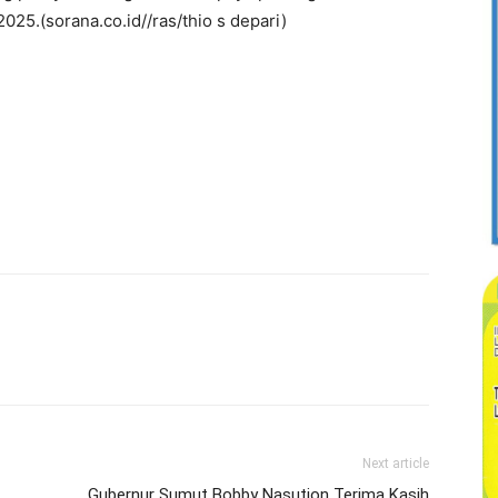
5.(sorana.co.id//ras/thio s depari)
Next article
Gubernur Sumut Bobby Nasution Terima Kasih