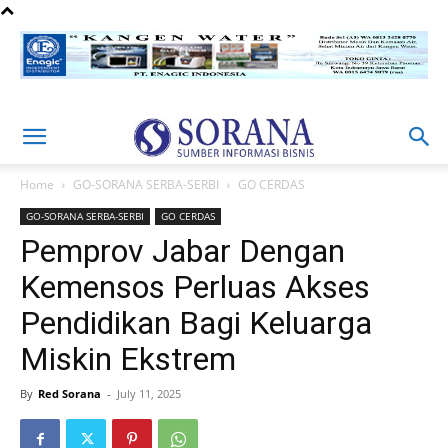
Home
GO-SORANA SERBA-SERBI
GO CERDAS
GO-SORANA SERBA-SERBI
GO CERDAS
Pemprov Jabar Dengan
Kemensos Perluas Akses
Pendidikan Bagi Keluarga
Miskin Ekstrem
By
Red Sorana
-
July 11, 2025