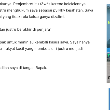
lakunya. Penjambret itu t3w*s karena kelalaiannya
justru menghukum saya sebagai p3l4kv kejahatan. Saya
yang tidak rela keluarganya dizalimi.
an justru berakhir di penjara”
ak untuk meninjau kembali kasus saya. Saya hanya
an rakyat kecil yang membela diri justru menjadi
adilan saya di tangan Bapak.