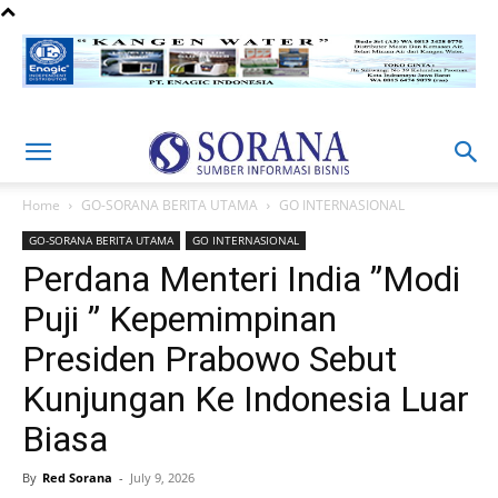
Home
GO-SORANA BERITA UTAMA
GO INTERNASIONAL
GO-SORANA BERITA UTAMA
GO INTERNASIONAL
Perdana Menteri India ”Modi
Puji ” Kepemimpinan
Presiden Prabowo Sebut
Kunjungan Ke Indonesia Luar
Biasa
By
Red Sorana
-
July 9, 2026