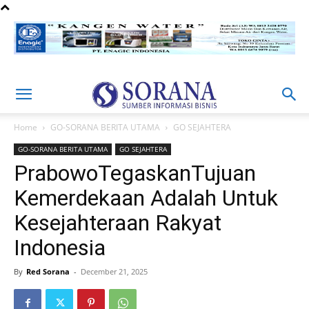
Home
GO-SORANA BERITA UTAMA
GO SEJAHTERA
GO-SORANA BERITA UTAMA
GO SEJAHTERA
PrabowoTegaskanTujuan
Kemerdekaan Adalah Untuk
Kesejahteraan Rakyat
Indonesia
By
Red Sorana
-
December 21, 2025