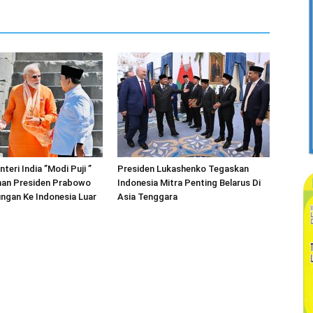
teri India ”Modi Puji ”
Presiden Lukashenko Tegaskan
an Presiden Prabowo
Indonesia Mitra Penting Belarus Di
ngan Ke Indonesia Luar
Asia Tenggara