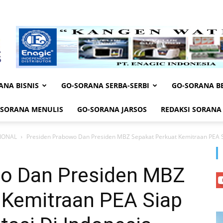
ANA BISNIS
GO-SORANA SERBA-SERBI
GO-SORANA BE
-SORANA MENULIS
GO-SORANA JARSOS
REDAKSI SORANA
IONAL
Presiden Prabowo Dan Presiden MBZ Sepakat Perkuat Kemitraan PEA Sia
o Dan Presiden MBZ
 Kemitraan PEA Siap