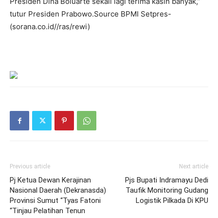
Presiden Dina Boluarte sekali lagi terima kasih banyak,”
tutur Presiden Prabowo.Source BPMI Setpres-
(sorana.co.id//ras/rewi)
Previous article
Next article
Pj Ketua Dewan Kerajinan
Pjs Bupati Indramayu Dedi
Nasional Daerah (Dekranasda)
Taufik Monitoring Gudang
Provinsi Sumut “Tyas Fatoni
Logistik Pilkada Di KPU
“Tinjau Pelatihan Tenun