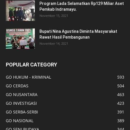
Program Lada Selamatkan Rp129 Miliar Aset
Pemkab Indramayu.
November 15, 2021
Bupati Nina Agustina Diminta Masyarakat
Rawat Hasil Pembangunan
November 14, 2021
POPULAR CATEGORY
GO HUKUM - KRIMINAL
593
GO CERDAS
504
GO NUSANTARA
463
GO INVESTIGASI
423
GO SERBA-SERBI
391
GO NASIONAL
389
GO SENI BUDAYA
344