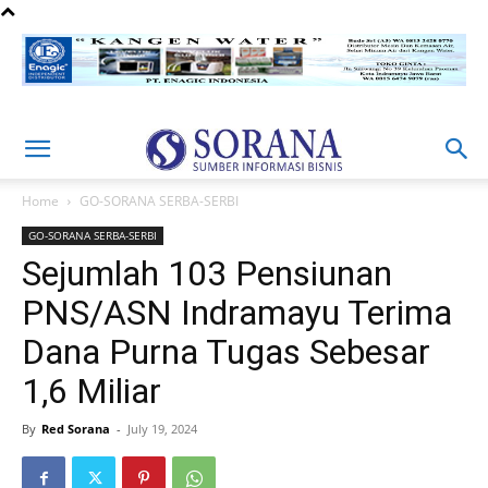
Home
GO-SORANA SERBA-SERBI
GO-SORANA SERBA-SERBI
Sejumlah 103 Pensiunan
PNS/ASN Indramayu Terima
Dana Purna Tugas Sebesar
1,6 Miliar
By
Red Sorana
-
July 19, 2024