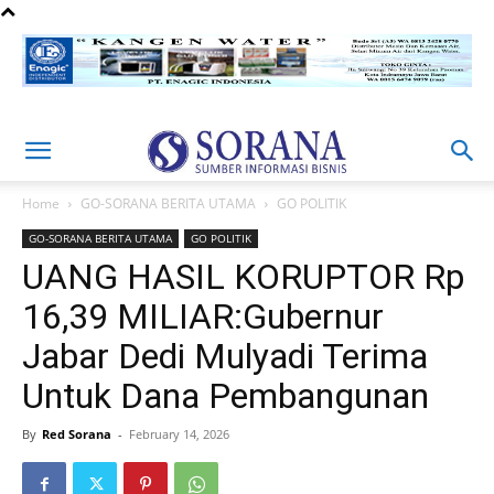
Home
GO-SORANA BERITA UTAMA
GO POLITIK
GO-SORANA BERITA UTAMA
GO POLITIK
UANG HASIL KORUPTOR Rp
16,39 MILIAR:Gubernur
Jabar Dedi Mulyadi Terima
Untuk Dana Pembangunan
By
Red Sorana
-
February 14, 2026