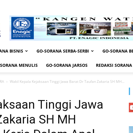
ANA BISNIS
GO-SORANA SERBA-SERBI
GO-SORANA BE
-SORANA MENULIS
GO-SORANA JARSOS
REDAKSI SORANA
RA
Wakil Kepala Kejaksaan Tinggi Jawa Barat Dr Taufan Zakaria SH MH...
aksaan Tinggi Jawa
 Zakaria SH MH