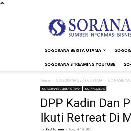
Sorana
GO-SORANA BERITA UTAMA
GO-SOR
GO-SORANA STREAMING YOUTUBE
GO
Home
GO-SORANA BERITA UTAMA
GO NASIONA
GO-SORANA BERITA UTAMA
GO NASIONAL
DPP Kadin Dan P
Ikuti Retreat Di
By
Red Sorana
-
August 10, 2025