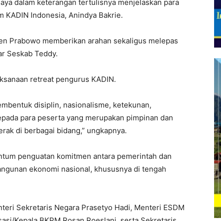
jaya dalam keterangan tertulisnya menjelaskan para
 KADIN Indonesia, Anindya Bakrie.
en Prabowo memberikan arahan sekaligus melepas
jar Seskab Teddy.
aksanaan retreat pengurus KADIN.
mbentuk disiplin, nasionalisme, ketekunan,
pada para peserta yang merupakan pimpinan dan
rak di berbagai bidang,” ungkapnya.
entum penguatan komitmen antara pemerintah dan
angunan ekonomi nasional, khususnya di tengah
nteri Sekretaris Negara Prasetyo Hadi, Menteri ESDM
risasi/Kepala BKPM Rosan Roeslani, serta Sekretaris