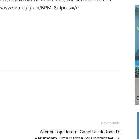
//www.setneg.go.id/BPMI Setpres=//-
Next article
Aliansi Topi Jerami Gagal Unjuk Rasa Di
Perumdam Tirta Darma Ayu Indramayu…?