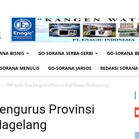
ANA BISNIS
GO-SORANA SERBA-SERBI
GO-SORANA BE
-SORANA MENULIS
GO-SORANA JARSOS
REDAKSI SORANA
L
DPP Kadin Dan Pengurus Provinsi Ikuti Retreat Di Magelang
engurus Provinsi
 Magelang