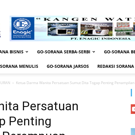
ANA BISNIS
GO-SORANA SERBA-SERBI
GO-SORANA BE
-SORANA MENULIS
GO-SORANA JARSOS
REDAKSI SORANA
BURAN
Ketua Darma Wanita Persatuan Sumut Dita Togap Penting Penampila
ita Persatuan
p Penting