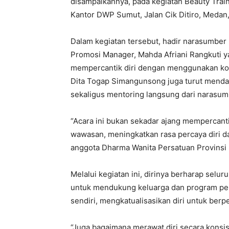
disampaikannya, pada kegiatan Beauty Train
Kantor DWP Sumut, Jalan Cik Ditiro, Medan,
Dalam kegiatan tersebut, hadir narasumber
Promosi Manager, Mahda Afriani Rangkuti 
mempercantik diri dengan menggunakan kos
Dita Togap Simangunsong juga turut mendap
sekaligus mentoring langsung dari narasum
“Acara ini bukan sekadar ajang mempercant
wawasan, meningkatkan rasa percaya diri da
anggota Dharma Wanita Persatuan Provinsi 
Melalui kegiatan ini, dirinya berharap sel
untuk mendukung keluarga dan program pem
sendiri, mengkatualisasikan diri untuk ber
“Juga bagaimana merawat diri secara konsist