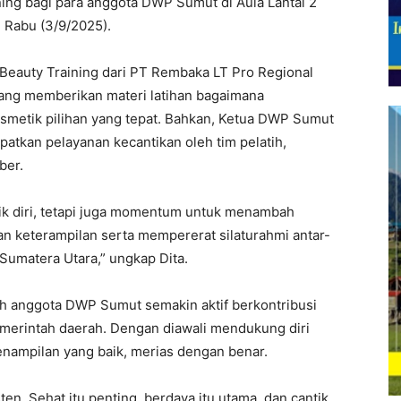
ing bagi para anggota DWP Sumut di Aula Lantai 2
 Rabu (3/9/2025).
 Beauty Training dari PT Rembaka LT Pro Regional
yang memberikan materi latihan bagaimana
metik pilihan yang tepat. Bahkan, Ketua DWP Sumut
atkan pelayanan kecantikan oleh tim pelatih,
ber.
ik diri, tetapi juga momentum untuk menambah
n keterampilan serta mempererat silaturahmi antar-
Sumatera Utara,” ungkap Dita.
uruh anggota DWP Sumut semakin aktif berkontribusi
erintah daerah. Dengan diawali mendukung diri
penampilan yang baik, merias dengan benar.
en. Sehat itu penting, berdaya itu utama, dan cantik