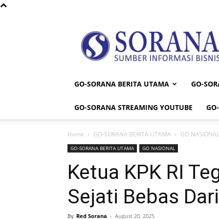
Sorana
GO-SORANA BERITA UTAMA
GO-SOR
GO-SORANA STREAMING YOUTUBE
GO
Home
GO-SORANA BERITA UTAMA
GO NASIONA
GO-SORANA BERITA UTAMA
GO NASIONAL
Ketua KPK RI T
Sejati Bebas Dar
By
Red Sorana
-
August 20, 2025