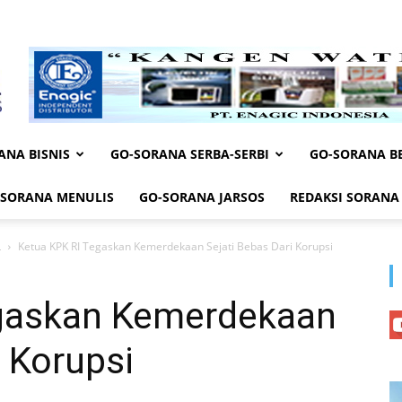
ANA BISNIS
GO-SORANA SERBA-SERBI
GO-SORANA BE
-SORANA MENULIS
GO-SORANA JARSOS
REDAKSI SORANA
L
Ketua KPK RI Tegaskan Kemerdekaan Sejati Bebas Dari Korupsi
egaskan Kemerdekaan
i Korupsi