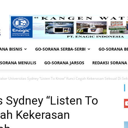
ANA BISNIS
GO-SORANA SERBA-SERBI
GO-SORANA BE
-SORANA MENULIS
GO-SORANA JARSOS
REDAKSI SORANA
akar Universitas Sydney “Listen To Know” Kunci Cegah Kekerasan Seksual Di Sek
s Sydney “Listen To
ah Kekerasan