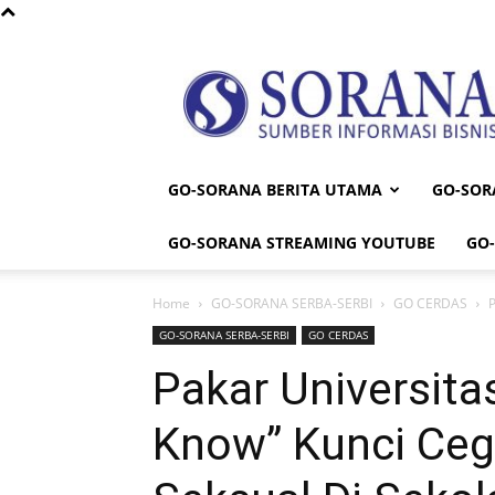
Sorana
GO-SORANA BERITA UTAMA
GO-SOR
GO-SORANA STREAMING YOUTUBE
GO
Home
GO-SORANA SERBA-SERBI
GO CERDAS
P
GO-SORANA SERBA-SERBI
GO CERDAS
Pakar Universita
Know” Kunci Ceg