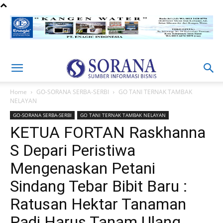
Home
GO-SORANA SERBA-SERBI
GO TANI TERNAK TAMBAK
NELAYAN
GO-SORANA SERBA-SERBI
GO TANI TERNAK TAMBAK NELAYAN
KETUA FORTAN Raskhanna
S Depari Peristiwa
Mengenaskan Petani
Sindang Tebar Bibit Baru :
Ratusan Hektar Tanaman
Padi Harus Tanam Ulang