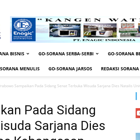
ANA BISNIS
GO-SORANA SERBA-SERBI
GO-SORANA BE
-SORANA MENULIS
GO-SORANA JARSOS
REDAKSI SORANA
rabowo Sampaikan Pada Sidang Senat Terbuka Wisuda Sarjana Dies Natalis Univ
kan Pada Sidang
isuda Sarjana Dies