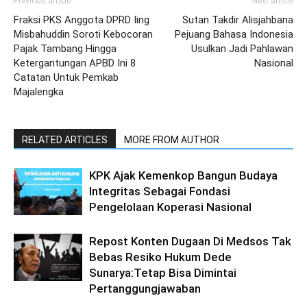
Previous article
Next article
Fraksi PKS Anggota DPRD Iing
Sutan Takdir Alisjahbana
Misbahuddin Soroti Kebocoran
Pejuang Bahasa Indonesia
Pajak Tambang Hingga
Usulkan Jadi Pahlawan
Ketergantungan APBD Ini 8
Nasional
Catatan Untuk Pemkab
Majalengka
RELATED ARTICLES
MORE FROM AUTHOR
KPK Ajak Kemenkop Bangun Budaya
Integritas Sebagai Fondasi
Pengelolaan Koperasi Nasional
Repost Konten Dugaan Di Medsos Tak
Bebas Resiko Hukum Dede
Sunarya:Tetap Bisa Dimintai
Pertanggungjawaban