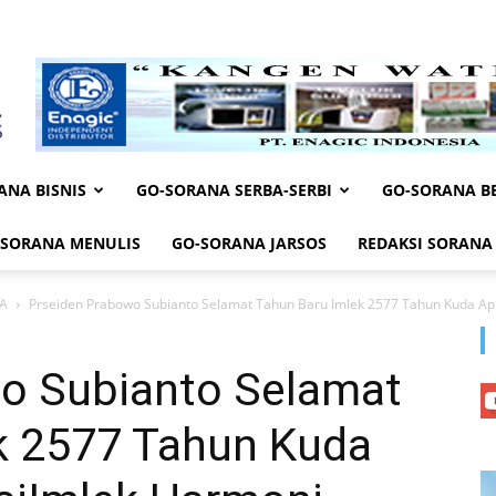
ANA BISNIS
GO-SORANA SERBA-SERBI
GO-SORANA BE
-SORANA MENULIS
GO-SORANA JARSOS
REDAKSI SORANA
A
Prseiden Prabowo Subianto Selamat Tahun Baru Imlek 2577 Tahun Kuda Api
o Subianto Selamat
k 2577 Tahun Kuda