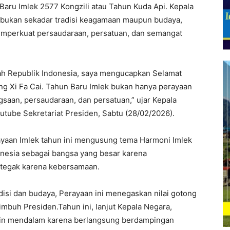
aru Imlek 2577 Kongzili atau Tahun Kuda Api. Kepala
bukan sekadar tradisi keagamaan maupun budaya,
mperkuat persaudaraan, persatuan, dan semangat
ah Republik Indonesia, saya mengucapkan Selamat
ng Xi Fa Cai. Tahun Baru Imlek bukan hanya perayaan
aan, persaudaraan, dan persatuan,” ujar Kepala
utube Sekretariat Presiden, Sabtu (28/02/2026).
aan Imlek tahun ini mengusung tema Harmoni Imlek
onesia sebagai bangsa yang besar karena
 tegak karena kebersamaan.
isi dan budaya, Perayaan ini menegaskan nilai gotong
 imbuh Presiden.Tahun ini, lanjut Kepala Negara,
kin mendalam karena berlangsung berdampingan