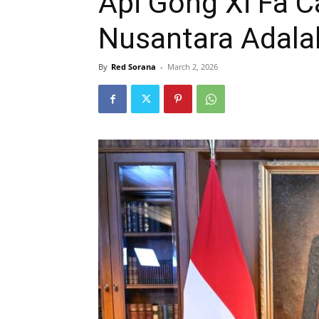
Api Gong Xi Fa 
Nusantara Adala
By
Red Sorana
-
March 2, 2026