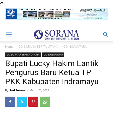
Home
GO-SORANA BERITA UTAMA
GO NUSANTARA
GO-SORANA BERITA UTAMA
GO NUSANTARA
Bupati Lucky Hakim Lantik
Pengurus Baru Ketua TP
PKK Kabupaten Indramayu
By
Red Sorana
-
March 20, 2025