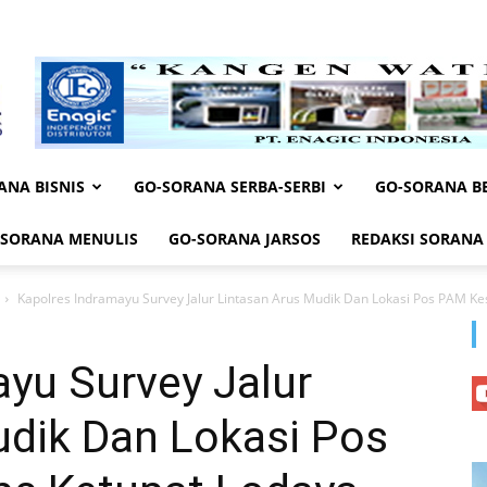
ANA BISNIS
GO-SORANA SERBA-SERBI
GO-SORANA BE
-SORANA MENULIS
GO-SORANA JARSOS
REDAKSI SORANA
Kapolres Indramayu Survey Jalur Lintasan Arus Mudik Dan Lokasi Pos PAM Kes
yu Survey Jalur
udik Dan Lokasi Pos