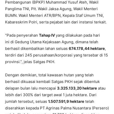
Pembangunan (BPKP) Muhammad Yusuf Ateh, Wakil
Panglima TNI, Plt. Wakil Jaksa Agung, Wakil Menteri
BUMN. Wakil Menteri ATR/BPN, Kepala Staf Umum TNI,
Kabareskrim Polri, serta pejabat lain dari instansi terkait.
“Pada penyerahan
Tahap IV
yang dilakukan pada hari
ini di Gedung Utama Kejaksaan Agung, dimana telah
berhasil dikembalikan lahan seluas
674.178,44 hektare
,
terdiri dari 245 perusahaan/korporasi yang tersebar di 15
provinsi.”, jelas Satgas PKH.
Dengan demikian, total kawasan hutan yang telah
berhasil dikuasai kembali Satgas PKH sejak dibentuk
delapan bulan lalu mencapai
3.325.133,20 hektare
atau
lebih dari 300% dari target awal 1 juta hektare. Dari
jumlah tersebut, seluas
1.507.591,9 hektare
telah
diserahkan kepada PT
Agrinas Palma Nusantara (Persero)