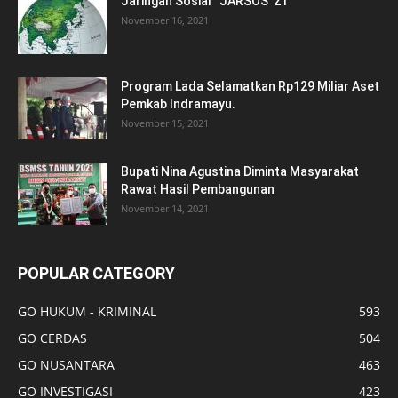
Jaringan Sosial ’’JARSOS”21
November 16, 2021
Program Lada Selamatkan Rp129 Miliar Aset
Pemkab Indramayu.
November 15, 2021
Bupati Nina Agustina Diminta Masyarakat
Rawat Hasil Pembangunan
November 14, 2021
POPULAR CATEGORY
GO HUKUM - KRIMINAL
593
GO CERDAS
504
GO NUSANTARA
463
GO INVESTIGASI
423