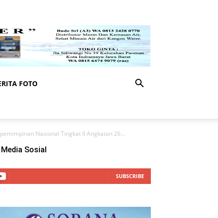
RITA FOTO
epemimpinan Nasional Tingkat II Angkatan 26...
Media Sosial
SUBSCRIBE