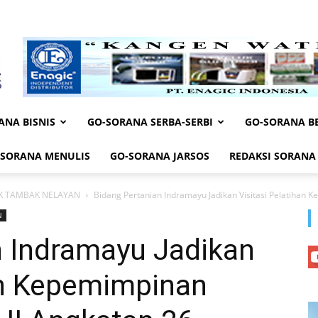
ANA BISNIS
GO-SORANA SERBA-SERBI
GO-SORANA BE
-SORANA MENULIS
GO-SORANA JARSOS
REDAKSI SORANA
K TAMBAK NELAYAN
Bidang Pertanian Indramayu Jadikan Visitasi Pelatihan K
N
n Indramayu Jadikan
han Kepemimpinan