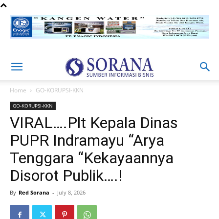
Home
GO-KORUPSI-KKN
GO-KORUPSI-KKN
VIRAL….Plt Kepala Dinas
PUPR Indramayu “Arya
Tenggara “Kekayaannya
Disorot Publik….!
By
Red Sorana
-
July 8, 2026