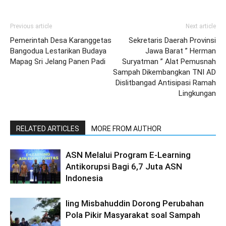
Previous article
Next article
Pemerintah Desa Karanggetas
Sekretaris Daerah Provinsi
Bangodua Lestarikan Budaya
Jawa Barat ” Herman
Mapag Sri Jelang Panen Padi
Suryatman ” Alat Pemusnah
Sampah Dikembangkan TNI AD
Dislitbangad Antisipasi Ramah
Lingkungan
RELATED ARTICLES
MORE FROM AUTHOR
ASN Melalui Program E-Learning
Antikorupsi Bagi 6,7 Juta ASN
Indonesia
Iing Misbahuddin Dorong Perubahan
Pola Pikir Masyarakat soal Sampah